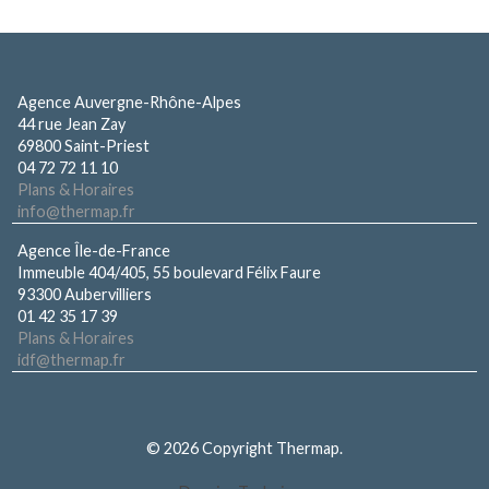
Agence Auvergne-Rhône-Alpes
44 rue Jean Zay
69800 Saint-Priest
04 72 72 11 10
Plans & Horaires
info@thermap.fr
Agence Île-de-France
Immeuble 404/405, 55 boulevard Félix Faure
93300 Aubervilliers
01 42 35 17 39
Plans & Horaires
idf@thermap.fr
© 2026 Copyright Thermap.