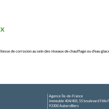
ux
itesse de corrosion au sein des réseaux de chauffage ou d’eau gla
Agence Île-de-France
Immeuble 404/405, 55 boulevard Félix 
93300 Aubervilliers