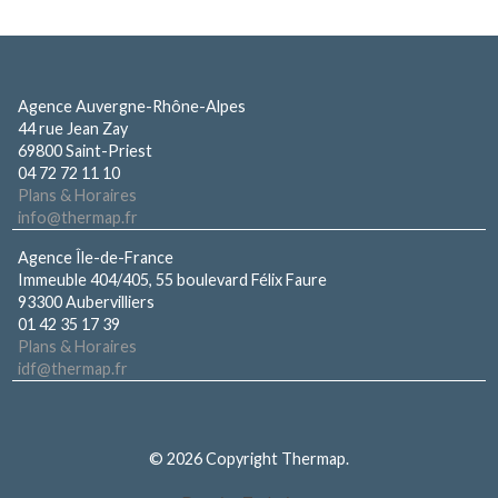
Agence Auvergne-Rhône-Alpes
44 rue Jean Zay
69800 Saint-Priest
04 72 72 11 10
Plans & Horaires
info@thermap.fr
Agence Île-de-France
Immeuble 404/405, 55 boulevard Félix Faure
93300 Aubervilliers
01 42 35 17 39
Plans & Horaires
idf@thermap.fr
© 2026 Copyright Thermap.